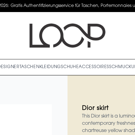
2026: Gratis Authentifizierungsservice für Taschen, Portemonnaies un
DESIGNER
TASCHEN
KLEIDUNG
SCHUHE
ACCESSOIRES
SCHMUCK
U
Dior skirt
This Dior skirt is a lumi
contemporary freshness.
chartreuse yellow sha