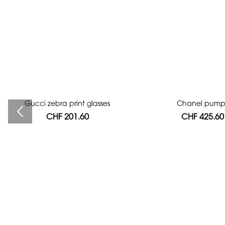
Gucci zebra print glasses
Bag authentication
Chanel pump
CHF 201.60
CHF 112.00
CHF 425.60