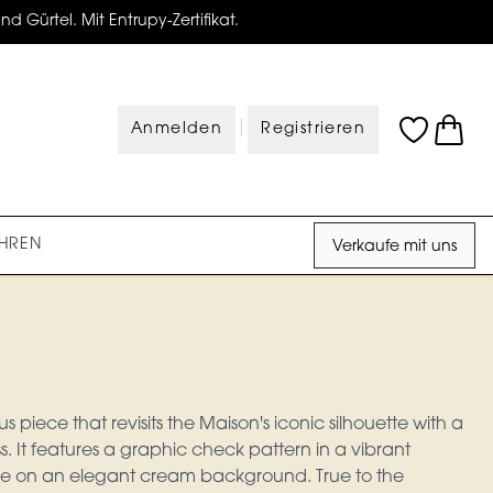
d Gürtel. Mit Entrupy-Zertifikat.
|
Anmelden
Registrieren
HREN
Verkaufe mit uns
nous piece that revisits the Maison's iconic silhouette with a
 It features a graphic check pattern in a vibrant
de on an elegant cream background. True to the