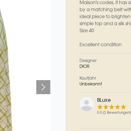
Maison's codes, it has a
by a matching belt with
ideal piece to brighte
simple top and a silk sh
Size 40
Excellent condition
Designer
DIOR
Kaufjahr
Unbekannt
BLuxe
5.0 (2 Bewertungen)