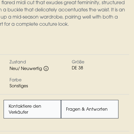
 flared midi cut that exudes great femininity, structured
 a buckle that delicately accentuates the waist. It is an
n up a mid-season wardrobe, pairing well with both a
irt for a complete couture look.
Zustand
Größe
DE 38
Neu/ Neuwertig
Farbe
Sonstiges
Kontaktiere den
Fragen & Antworten
Verkäufer