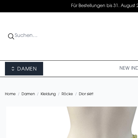
Für Bestellungen bis 31. August 
NEW IN
DAMEN
Home
/
Damen
/
Kleidung
/
Röcke
/
Dior skirt