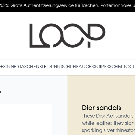
2026: Gratis Authentifizierungsservice für Taschen, Portemonnaies un
DESIGNER
TASCHEN
KLEIDUNG
SCHUHE
ACCESSOIRES
SCHMUCK
U
s
Dior sandals
These Dior Act sandals r
white leather, they stan
sparkling silver rhines