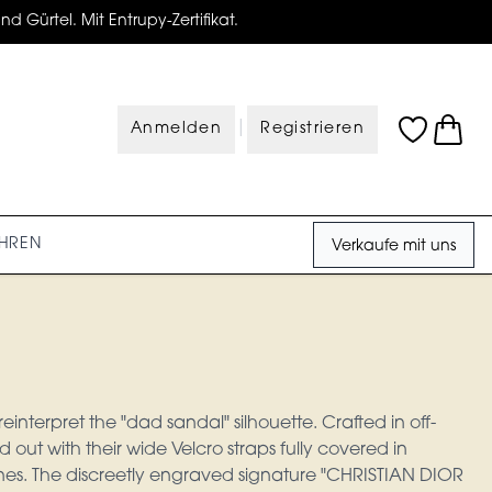
d Gürtel. Mit Entrupy-Zertifikat.
|
Anmelden
Registrieren
HREN
Verkaufe mit uns
einterpret the "dad sandal" silhouette. Crafted in off-
d out with their wide Velcro straps fully covered in
tones. The discreetly engraved signature "CHRISTIAN DIOR