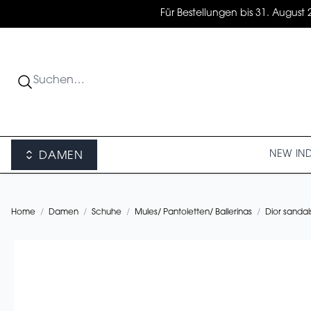
Für Bestellungen bis 31. August 
NEW IN
DAMEN
Home
/
Damen
/
Schuhe
/
Mules/ Pantoletten/ Ballerinas
/
Dior sandal