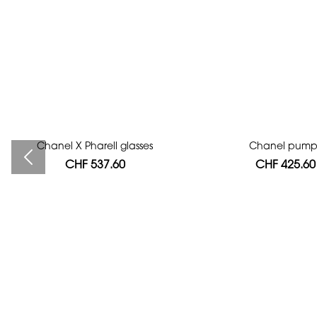
Chanel X Pharell glasses
Bag authentication
Chanel pump
CHF 537.60
CHF 112.00
CHF 425.60