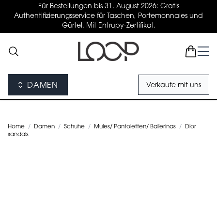
Für Bestellungen bis 31. August 2026: Gratis
Authentifizierungsservice für Taschen, Portemonnaies und
Gürtel. Mit Entrupy-Zertifikat.
DAMEN
Verkaufe mit uns
Home
/
Damen
/
Schuhe
/
Mules/ Pantoletten/ Ballerinas
/
Dior
sandals