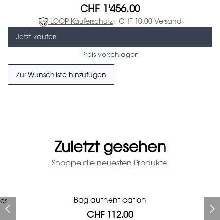
CHF 1'456.00
LOOP Käuferschutz
+ CHF 10.00 Versand
Jetzt kaufen
Preis vorschlagen
Zur Wunschliste hinzufügen
Zuletzt gesehen
Shoppe die neuesten Produkte.
Prada Red Patent Leather
Bag authentication
ses
Bag authentication
Louis Vuitton leather pumps
Genius Man Hermès NEW
Gucci Marmont bag
Chanel pumps
Bag
CHF 112.00
CHF 985.60
CHF 840.00
CHF 425.60
CHF 246.40
CHF 112.00
CHF 1'064.00