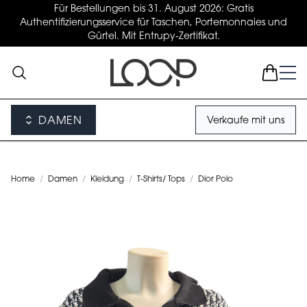
Für Bestellungen bis 31. August 2026: Gratis
Authentifizierungsservice für Taschen, Portemonnaies und
Gürtel. Mit Entrupy-Zertifikat.
DAMEN
Verkaufe mit uns
Home
/
Damen
/
Kleidung
/
T-Shirts/ Tops
/
Dior Polo