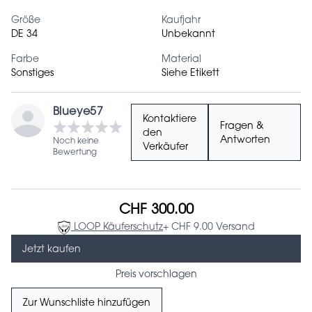
Größe
Kaufjahr
DE 34
Unbekannt
Farbe
Material
Sonstiges
Siehe Etikett
Blueye57
Kontaktiere
Fragen &
den
Antworten
Noch keine
Verkäufer
Bewertung
CHF 300.00
LOOP Käuferschutz
+ CHF 9.00 Versand
Jetzt kaufen
Preis vorschlagen
Zur Wunschliste hinzufügen