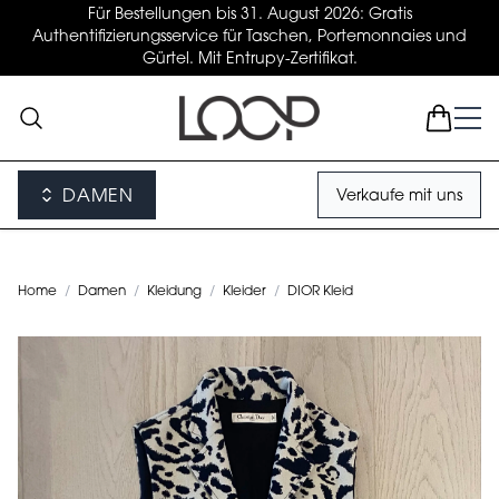
Für Bestellungen bis 31. August 2026: Gratis
Authentifizierungsservice für Taschen, Portemonnaies und
Gürtel. Mit Entrupy-Zertifikat.
DAMEN
Verkaufe mit uns
Home
/
Damen
/
Kleidung
/
Kleider
/
DIOR Kleid