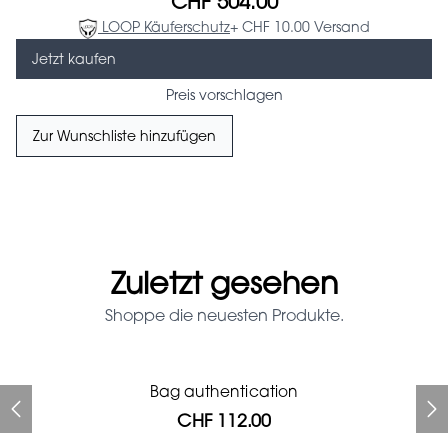
CHF 504.00
LOOP Käuferschutz
+ CHF 10.00 Versand
Jetzt kaufen
Preis vorschlagen
Zur Wunschliste hinzufügen
Zuletzt gesehen
Shoppe die neuesten Produkte.
Prada Red Patent Leather
Bag authentication
Bag authentication
Louis Vuitton leather pumps
Genius Man Hermès NEW
Gucci Marmont bag
Fifi Louboutin pumps
Bag
CHF 112.00
CHF 985.60
CHF 840.00
CHF 313.60
CHF 246.40
CHF 112.00
CHF 1'064.00