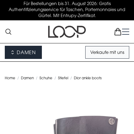
Für Bestellungen bis 31. August 2026: Gratis
Authentifizierungsservice für Taschen, Portemonnaies und
Gürtel. Mit Entrupy-Zertifikat.
DAMEN
Verkaufe mit uns
Home
/
Damen
/
Schuhe
/
Stiefel
/
Dior ankle boots