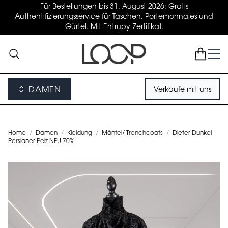
Für Bestellungen bis 31. August 2026: Gratis
Authentifizierungsservice für Taschen, Portemonnaies und
Gürtel. Mit Entrupy-Zertifikat.
DAMEN
Verkaufe mit uns
Home
/
Damen
/
Kleidung
/
Mäntel/ Trenchcoats
/
Dieter Dunkel
Persianer Pelz NEU 70%