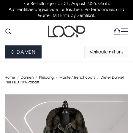
Für Bestellungen bis 31. August 2026: Gratis
Authentifizierungsservice für Taschen, Portemonnaies und
Gürtel. Mit Entrupy-Zertifikat.
DAMEN
Verkaufe mit uns
Home
/
Damen
/
Kleidung
/
Mäntel/ Trenchcoats
/
Dieter Dunkel
Pelz NEU 70% Rabatt