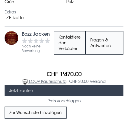
Grün
Pelz
Extras
Etikette
Bozz Jacken
Kontaktiere
Fragen &
den
Antworten
Noch keine
Verkäufer
Bewertung
CHF 1'470.00
LOOP Käuferschutz
+ CHF 20.00 Versand
Jetzt kaufen
Preis vorschlagen
Zur Wunschliste hinzufügen