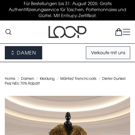
Für Bestellungen bis 31. August 2026: Gratis
Authentifizierungsservice für Taschen, Portemonnaies und
Gürtel. Mit Entrupy-Zertifikat.
DAMEN
Verkaufe mit uns
Home
/
Damen
/
Kleidung
/
Mäntel/ Trenchcoats
/
Dieter Dunkel
Pelz NEU 70% Rabatt