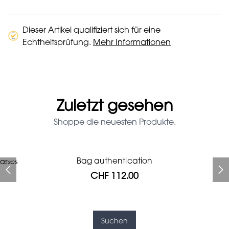
Dieser Artikel qualifiziert sich für eine
Echtheitsprüfung.
Mehr Informationen
Zuletzt gesehen
Shoppe die neuesten Produkte.
Prada Red Patent Leather
Bag authentication
asses
Bag authentication
Genius Man Hermès NEW
Jeans Louboutin Pumps
Gucci Marmont bag
Chanel pumps
Bag
CHF 112.00
CHF 985.60
CHF 840.00
CHF 313.60
CHF 425.60
CHF 112.00
CHF 1'064.00
Suchen