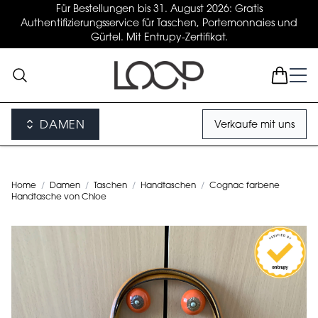
Für Bestellungen bis 31. August 2026: Gratis
Authentifizierungsservice für Taschen, Portemonnaies und
Gürtel. Mit Entrupy-Zertifikat.
DAMEN
Verkaufe mit uns
Home
/
Damen
/
Taschen
/
Handtaschen
/
Cognac farbene
Handtasche von Chloe