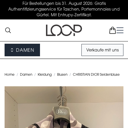
Für Bestellungen bis 31. August 2026: Gratis
Authentifizierungsservice für Taschen, Portemonnaies und
Gürtel. Mit Entrupy-Zertifikat.
DAMEN
Verkaufe mit uns
Home
/
Damen
/
Kleidung
/
Blusen
/
CHRISTIAN DIOR Seidenbluse