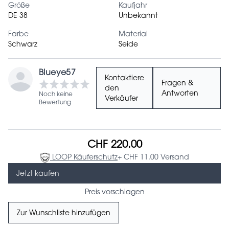
Größe
Kaufjahr
DE 38
Unbekannt
Farbe
Material
Schwarz
Seide
Blueye57
Kontaktiere
Fragen &
den
Antworten
Noch keine
Verkäufer
Bewertung
CHF 220.00
LOOP Käuferschutz
+ CHF 11.00 Versand
Jetzt kaufen
Preis vorschlagen
Zur Wunschliste hinzufügen