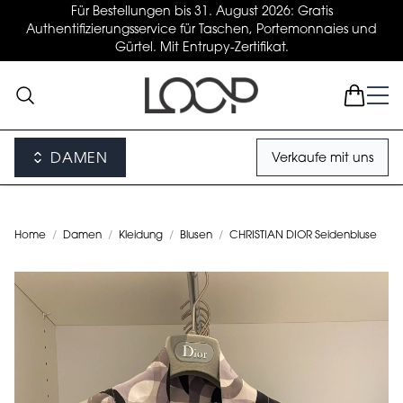
Für Bestellungen bis 31. August 2026: Gratis
Authentifizierungsservice für Taschen, Portemonnaies und
Gürtel. Mit Entrupy-Zertifikat.
DAMEN
Verkaufe mit uns
Home
/
Damen
/
Kleidung
/
Blusen
/
CHRISTIAN DIOR Seidenbluse