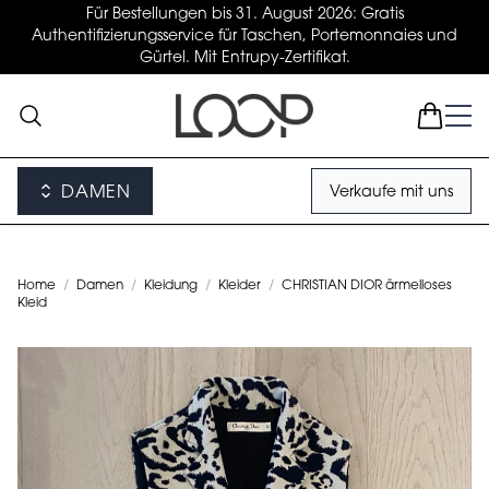
Für Bestellungen bis 31. August 2026: Gratis
Authentifizierungsservice für Taschen, Portemonnaies und
Gürtel. Mit Entrupy-Zertifikat.
DAMEN
Verkaufe mit uns
Home
/
Damen
/
Kleidung
/
Kleider
/
CHRISTIAN DIOR ärmelloses
Kleid