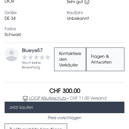
DIOR
Sehr gut
Größe
Kaufjahr
DE 34
Unbekannt
Farbe
Schwarz
Blueye57
Kontaktiere
Fragen &
den
Antworten
Noch keine
Verkäufer
Bewertung
CHF 300.00
LOOP Käuferschutz
+ CHF 11.00 Versand
Jetzt kaufen
Preis vorschlagen