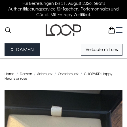
Für Bestellungen bis 31. August 2026: Gratis
Authentifizierungsservice für Taschen, Portemonnaies und
Gürtel. Mit Entrupy-Zertifikat.
DAMEN
Verkaufe mit uns
Home
/
Damen
/
Schmuck
/
Ohrschmuck
/
CHOPARD Happy
Hearts or rose