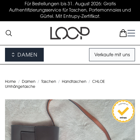
Für Bestellungen bis 31. August 2026: Gratis
Authentifizierungsservice für Taschen, Portemonnaies und
Gürtel. Mit Entrupy-Zertifikat.
DAMEN
Verkaufe mit uns
Home
/
Damen
/
Taschen
/
Handtaschen
/
CHLOE
Umhängetasche