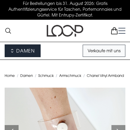
Für Bestellungen bis 31. August 2026: Gratis
Authentifizierungsservice für Taschen, Portemonnaies und
Gürtel. Mit Entrupy-Zertifikat.
DAMEN
Verkaufe mit uns
Home
/
Damen
/
Schmuck
/
Armschmuck
/
Chanel Vinyl Armband