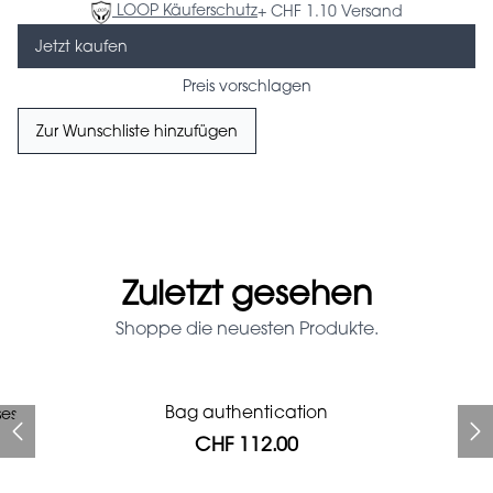
LOOP Käuferschutz
+ CHF 1.10 Versand
Jetzt kaufen
Preis vorschlagen
Zur Wunschliste hinzufügen
Zuletzt gesehen
Shoppe die neuesten Produkte.
Prada Red Patent Leather
Bag authentication
ses
Bag authentication
Louis Vuitton leather pumps
Gucci Marmont bag
Fifi Louboutin pumps
Chanel pumps
Bag
CHF 112.00
CHF 985.60
CHF 246.40
CHF 425.60
CHF 313.60
CHF 112.00
CHF 1'064.00