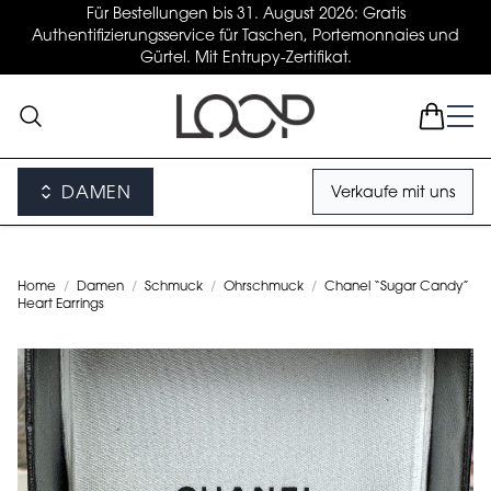
Für Bestellungen bis 31. August 2026: Gratis
Authentifizierungsservice für Taschen, Portemonnaies und
Gürtel. Mit Entrupy-Zertifikat.
DAMEN
Verkaufe mit uns
Home
/
Damen
/
Schmuck
/
Ohrschmuck
/
Chanel “Sugar Candy”
Heart Earrings