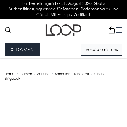
Für Bestellungen bis 31. August 2026: Gratis
Authentifizierungsservice für Taschen, Portemonnaies und
Gürtel. Mit Entrupy-Zertifikat.
DAMEN
Verkaufe mit uns
Home
/
Damen
/
Schuhe
/
Sandalen/ High heels
/
Chanel
Slingback