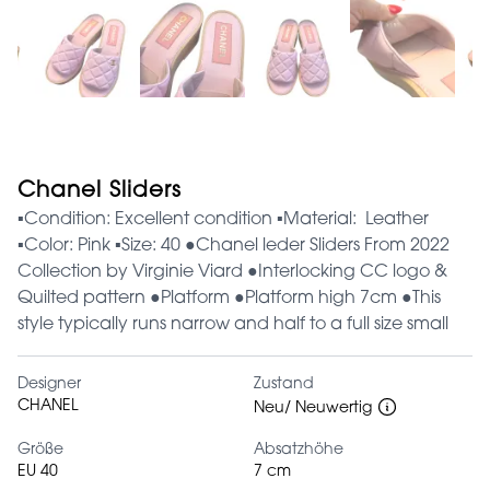
Chanel Sliders
▪︎Condition: Excellent condition ▪︎Material: Leather
▪︎Color: Pink ▪︎Size: 40 ●Chanel leder Sliders From 2022
Collection by Virginie Viard ●Interlocking CC logo &
Quilted pattern ●Platform ●Platform high 7cm ●This
style typically runs narrow and half to a full size small
Designer
Zustand
CHANEL
Neu/ Neuwertig
Größe
Absatzhöhe
EU 40
7 cm