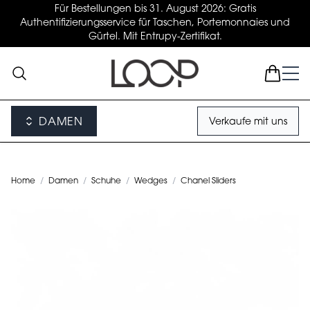
Für Bestellungen bis 31. August 2026: Gratis
Authentifizierungsservice für Taschen, Portemonnaies und
Gürtel. Mit Entrupy-Zertifikat.
DAMEN
Verkaufe mit uns
Home
/
Damen
/
Schuhe
/
Wedges
/
Chanel Sliders