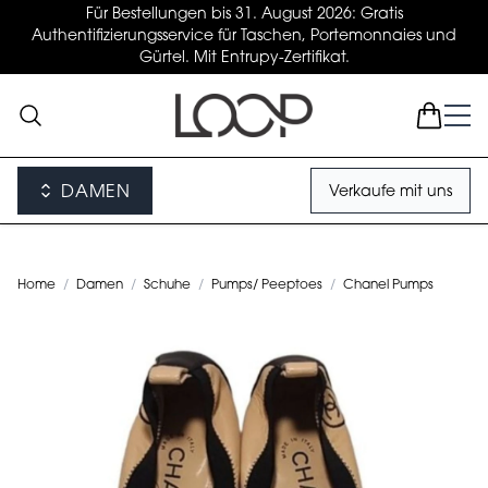
Für Bestellungen bis 31. August 2026: Gratis
Authentifizierungsservice für Taschen, Portemonnaies und
Gürtel. Mit Entrupy-Zertifikat.
DAMEN
Verkaufe mit uns
Home
/
Damen
/
Schuhe
/
Pumps/ Peeptoes
/
Chanel Pumps