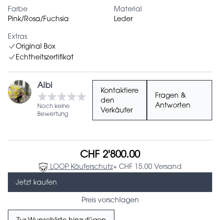
Farbe
Material
Pink/Rosa/Fuchsia
Leder
Extras
Original Box
Echtheitszertifikat
Albi
Kontaktiere
Fragen &
den
Antworten
Noch keine
Verkäufer
Bewertung
CHF 2'800.00
LOOP Käuferschutz
+ CHF 15.00 Versand
Jetzt kaufen
Preis vorschlagen