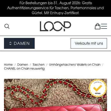
Für Bestellungen bis 31. August 2026: Gratis
Authentifizierungsservice für Taschen, Portemonnaies und
Gürtel. Mit Entrupy-Zertifikat.
DAMEN
Verkaufe mit uns
Home
/
Damen
/
Taschen
/
Umhängetaschen/ Wallets on Chain
/
CHANEL on Chain neuwertig