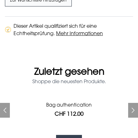
Zur Wunschliste hinzufügen
Dieser Artikel qualifiziert sich für eine
Echtheitsprüfung.
Mehr Informationen
Zuletzt gesehen
Shoppe die neuesten Produkte.
Prada Red Patent Leather
Bag authentication
Bag authentication
Louis Vuitton leather pumps
Genius Man Hermès NEW
Gucci Marmont bag
Fifi Louboutin pumps
Bag
CHF 112.00
CHF 985.60
CHF 840.00
CHF 313.60
CHF 246.40
CHF 112.00
CHF 1'064.00