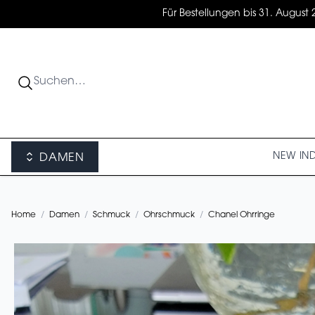
Für Bestellungen bis 31. August 
NEW IN
DAMEN
Home
/
Damen
/
Schmuck
/
Ohrschmuck
/
Chanel Ohrringe