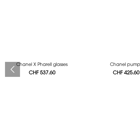
Chanel X Pharell glasses
Bag authentication
Chanel pump
CHF 537.60
CHF 112.00
CHF 425.60