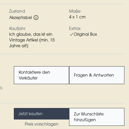
Zustand
Maße
4 x 1 cm
Akzeptabel
Kaufjahr
Extras
Ich glaube, das ist ein
Original Box
Vintage Artikel (min. 15
Jahre alt)
Kontaktiere den
Fragen & Antworten
Verkäufer
n)
Jetzt kaufen
Zur Wunschliste
hinzufügen
Preis vorschlagen