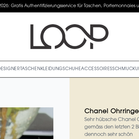
2026: Gratis Authentifizierungsservice für Taschen, Portemonnaies un
DESIGNER
TASCHEN
KLEIDUNG
SCHUHE
ACCESSOIRES
SCHMUCK
U
Chanel Ohrringe
Sehr hübsche Chanel Oh
gemäss den letzten 2 B
dennoch sehr schön