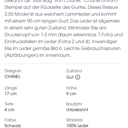
bekannt als "Staff Bag" von Chanel. "Chanel Uniform"
Stempel auf der Rückseite des Gurtes. Dieses Reissue
2.55 Model ist aus weichem Lammleder und kommt
mit einem 90 cm langen Gurt. Das Leder ist allgemein
in einem sehr guten Zustand. Minimaler Riss am
Druckknopf von 1-2 mm (Kaum erkennbar, 7.Foto) und
Eindruckstellen im Leder (Fotos 2 und 4). Inwendiger
Riss im Leder gemäss Bild 6. Leichte Gebrauchsspuren
(Abfärbungen) im Innenraum.
Designer
Zustand
CHANEL
Gut
Länge
Höhe
17 cm
9 cm
Tiefe
Kaufjahr
4 cm
Unbekannt
Farbe
Material
Schwarz
100% Leder