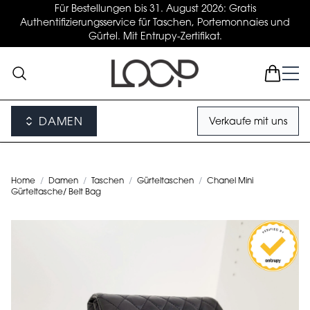
Für Bestellungen bis 31. August 2026: Gratis
Authentifizierungsservice für Taschen, Portemonnaies und
Gürtel. Mit Entrupy-Zertifikat.
DAMEN
Verkaufe mit uns
Home
/
Damen
/
Taschen
/
Gürteltaschen
/
Chanel Mini
Gürteltasche/ Belt Bag