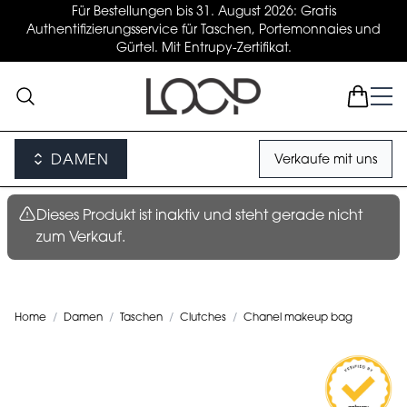
Für Bestellungen bis 31. August 2026: Gratis
Authentifizierungsservice für Taschen, Portemonnaies und
Gürtel. Mit Entrupy-Zertifikat.
DAMEN
Verkaufe mit uns
Dieses Produkt ist inaktiv und steht gerade nicht
zum Verkauf.
Home
/
Damen
/
Taschen
/
Clutches
/
Chanel makeup bag