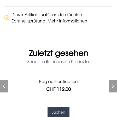
Dieser Artikel qualifiziert sich für eine
Echtheitsprüfung.
Mehr Informationen
Zuletzt gesehen
Shoppe die neuesten Produkte.
Prada Red Patent Leather
Bag authentication
Bag authentication
Genius Man Hermès NEW
Jeans Louboutin Pumps
Gucci Marmont bag
Fifi Louboutin pumps
Bag
CHF 112.00
CHF 985.60
CHF 840.00
CHF 313.60
CHF 313.60
CHF 112.00
CHF 1'064.00
Suchen