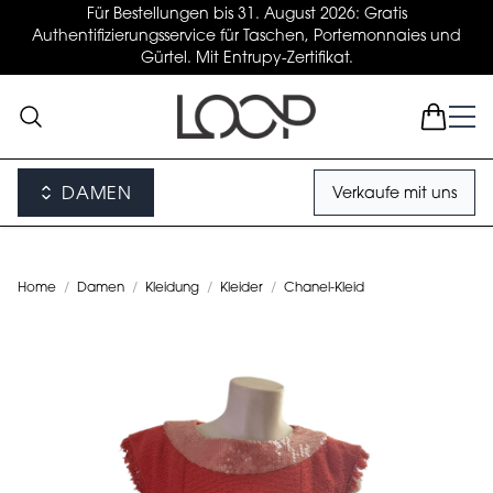
Für Bestellungen bis 31. August 2026: Gratis
Authentifizierungsservice für Taschen, Portemonnaies und
Gürtel. Mit Entrupy-Zertifikat.
DAMEN
Verkaufe mit uns
Home
/
Damen
/
Kleidung
/
Kleider
/
Chanel-Kleid