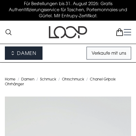
Für Bestellungen bis 31. August 2026: Gratis
Authentifizierungsservice für Taschen, Portemonnaies und
Gürtel. Mit Entrupy-Zertifikat.
DAMEN
Verkaufe mit uns
Home
/
Damen
/
Schmuck
/
Ohrschmuck
/
Chanel Gripoix
Ohrhänger