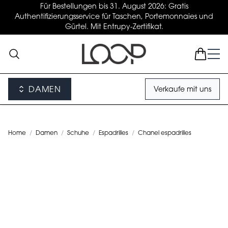
Für Bestellungen bis 31. August 2026: Gratis
Authentifizierungsservice für Taschen, Portemonnaies und
Gürtel. Mit Entrupy-Zertifikat.
DAMEN
Verkaufe mit uns
Home
/
Damen
/
Schuhe
/
Espadrilles
/
Chanel espadrilles