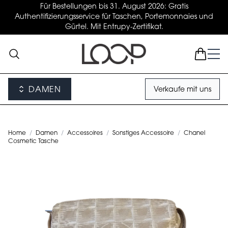
Für Bestellungen bis 31. August 2026: Gratis
Authentifizierungsservice für Taschen, Portemonnaies und
Gürtel. Mit Entrupy-Zertifikat.
DAMEN
Verkaufe mit uns
Home
/
Damen
/
Accessoires
/
Sonstiges Accessoire
/
Chanel
Cosmetic Tasche