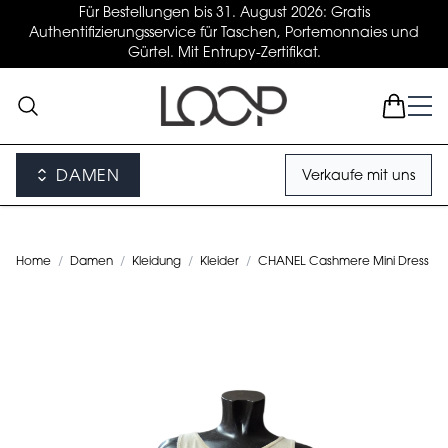
Für Bestellungen bis 31. August 2026: Gratis
Authentifizierungsservice für Taschen, Portemonnaies und
Gürtel. Mit Entrupy-Zertifikat.
DAMEN
Verkaufe mit uns
Home
/
Damen
/
Kleidung
/
Kleider
/
CHANEL Cashmere Mini Dress