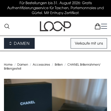
Für Bestellungen bis 31. August 2026: Gratis
Authentifizierungsservice für Taschen, Portemonnaies und
Gürtel. Mit Entrupy-Zertifikat.
DAMEN
Verkaufe mit uns
Home
/
Damen
/
Accessoires
/
Brillen
/
CHANEL Brillenrahmen/
Brillengestell