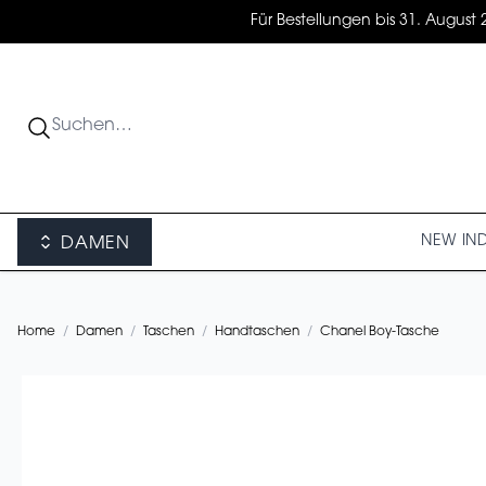
Für Bestellungen bis 31. August 
NEW IN
DAMEN
Home
/
Damen
/
Taschen
/
Handtaschen
/
Chanel Boy-Tasche