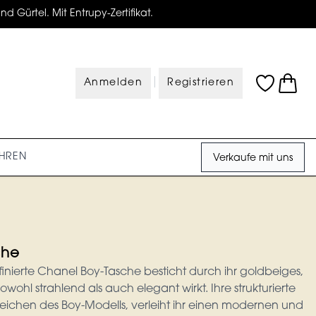
d Gürtel. Mit Entrupy-Zertifikat.
|
Anmelden
Registrieren
HREN
Verkaufe mit uns
che
finierte Chanel Boy-Tasche besticht durch ihr goldbeiges,
owohl strahlend als auch elegant wirkt. Ihre strukturierte
zeichen des Boy-Modells, verleiht ihr einen modernen und