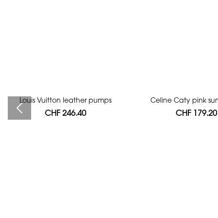
Louis Vuitton leather pumps
Bag authentication
Celine Caty pink su
CHF 246.40
CHF 112.00
CHF 179.20