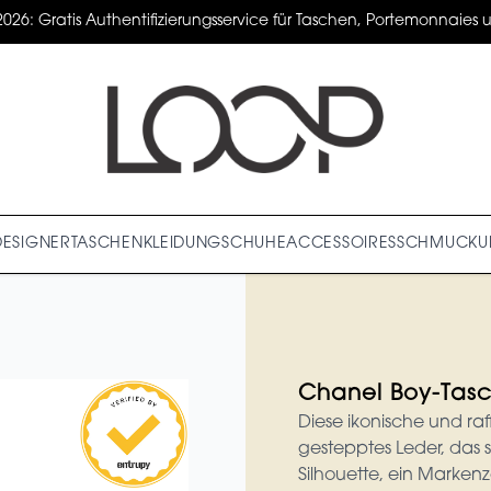
2026: Gratis Authentifizierungsservice für Taschen, Portemonnaies un
DESIGNER
TASCHEN
KLEIDUNG
SCHUHE
ACCESSOIRES
SCHMUCK
U
Chanel Boy-Tas
Diese ikonische und raf
gestepptes Leder, das s
Silhouette, ein Marken