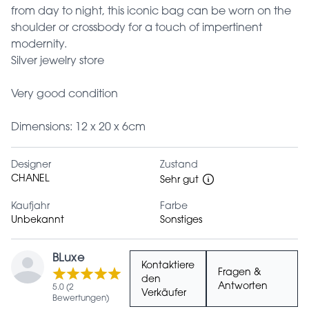
from day to night, this iconic bag can be worn on the
shoulder or crossbody for a touch of impertinent
modernity.
Silver jewelry store
Very good condition
Dimensions: 12 x 20 x 6cm
Designer
Zustand
CHANEL
Sehr gut
Kaufjahr
Farbe
Unbekannt
Sonstiges
BLuxe
Kontaktiere
Fragen &
den
Antworten
5.0 (2
Verkäufer
Bewertungen)