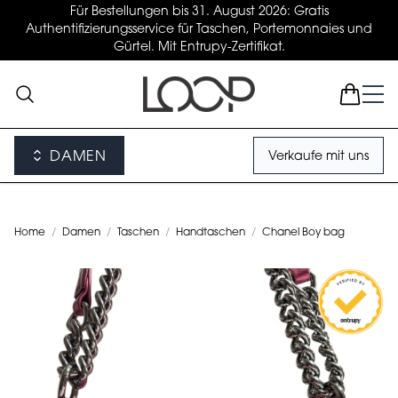
Für Bestellungen bis 31. August 2026: Gratis
Authentifizierungsservice für Taschen, Portemonnaies und
Gürtel. Mit Entrupy-Zertifikat.
DAMEN
Verkaufe mit uns
Home
/
Damen
/
Taschen
/
Handtaschen
/
Chanel Boy bag