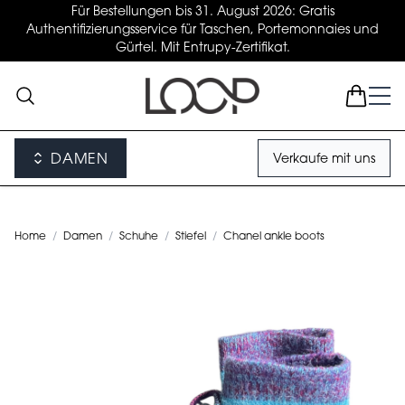
Für Bestellungen bis 31. August 2026: Gratis
Authentifizierungsservice für Taschen, Portemonnaies und
Gürtel. Mit Entrupy-Zertifikat.
DAMEN
Verkaufe mit uns
Home
/
Damen
/
Schuhe
/
Stiefel
/
Chanel ankle boots