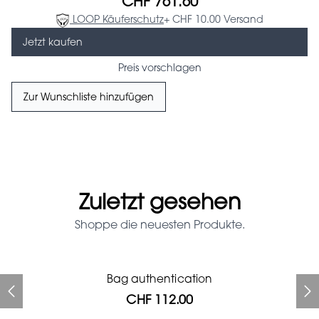
CHF 761.60
LOOP Käuferschutz
+ CHF 10.00 Versand
Jetzt kaufen
Preis vorschlagen
Zur Wunschliste hinzufügen
Zuletzt gesehen
Shoppe die neuesten Produkte.
Prada Red Patent Leather
Bag authentication
Bag authentication
Genius Man Hermès NEW
Gucci zebra print glasses
Gucci Marmont bag
Fifi Louboutin pumps
Bag
CHF 112.00
CHF 985.60
CHF 313.60
CHF 840.00
CHF 201.60
CHF 112.00
CHF 1'064.00