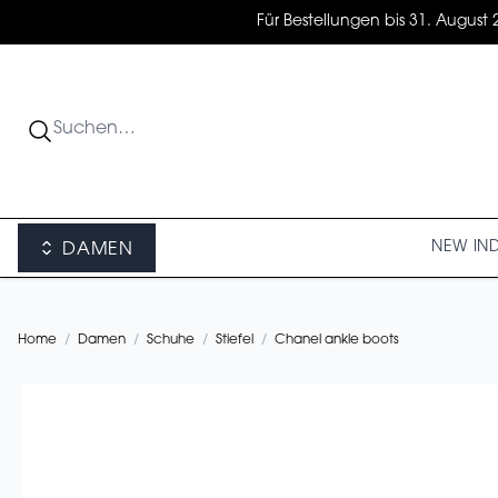
Für Bestellungen bis 31. August 
NEW IN
DAMEN
Home
/
Damen
/
Schuhe
/
Stiefel
/
Chanel ankle boots