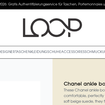
2026: Gratis Authentifizierungsservice für Taschen, Portemonnaies un
DESIGNER
TASCHEN
KLEIDUNG
SCHUHE
ACCESSOIRES
SCHMUCK
U
Chanel ankle bo
These Chanel ankle boot
comfortable, perfectly 
soft beige suede, they 