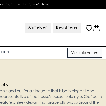
d Gürtel. Mit Entrupy-Zertifikat.
|
Anmelden
Registrieren
HREN
Verkaufe mit uns
ots
s stand out for a silhouette that is both elegant and
representative of the house's casual chic style. Crafted in
feature a sleek design that gracefully wraps around the