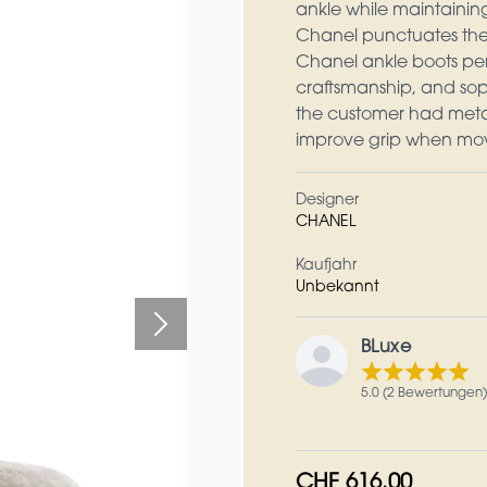
ankle while maintaining
Chanel punctuates the s
Chanel ankle boots per
craftsmanship, and soph
the customer had metal s
improve grip when movi
Designer
CHANEL
Kaufjahr
Unbekannt
BLuxe
5.0 (2 Bewertungen)
CHF 616.00