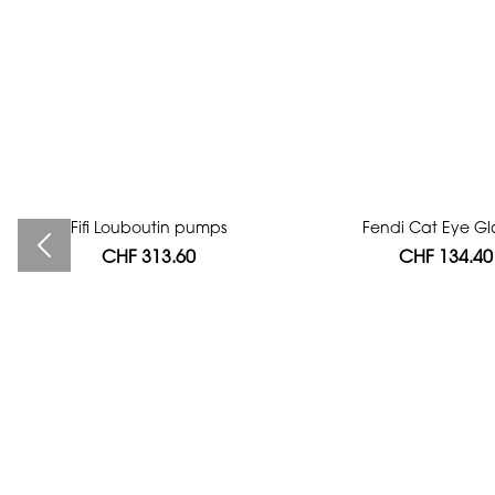
Fifi Louboutin pumps
Bag authentication
Fendi Cat Eye Gl
CHF 313.60
CHF 112.00
CHF 134.40