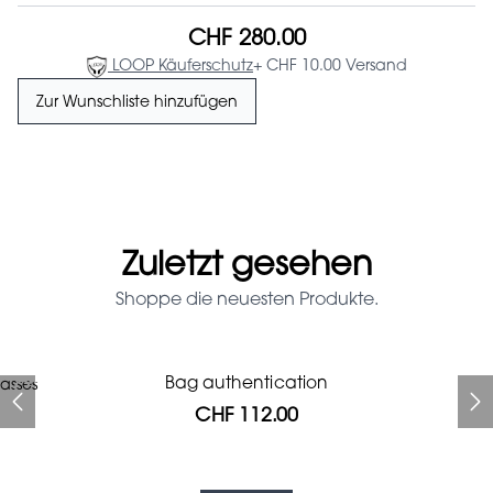
CHF 280.00
LOOP Käuferschutz
+ CHF 10.00 Versand
Zur Wunschliste hinzufügen
Zuletzt gesehen
Shoppe die neuesten Produkte.
Prada Red Patent Leather
Bag authentication
asses
Bag authentication
Genius Man Hermès NEW
Jeans Louboutin Pumps
Gucci Marmont bag
Chanel pumps
Bag
CHF 112.00
CHF 985.60
CHF 840.00
CHF 313.60
CHF 425.60
CHF 112.00
CHF 1'064.00