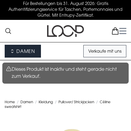
Für Bestellungen bis 31. August 2026: Gratis
Authentifizierungsservice für Taschen, Portemonnaies und
Gürtel. Mit Entrupy-Zertifikat.
DAMEN
Verkaufe mit uns
Dieses Produkt ist inaktiv und steht gerade nicht
zum Verkauf.
Home
/
Damen
/
Kleidung
/
Pullover/ Strickjacken
/
Céline
sweatshirt