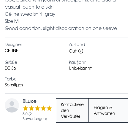
look, paired with jeans or sweatpants, or to add a
casual touch to a skirt.
Céline sweatshirt, gray
Size M
Good condition, slight discoloration on one sleeve
Designer
Zustand
CELINE
Gut
Größe
Kaufjahr
DE 36
Unbekannt
Farbe
Sonstiges
BLuxe
Kontaktiere
Fragen &
den
Antworten
5.0 (2
Verkäufer
Bewertungen)