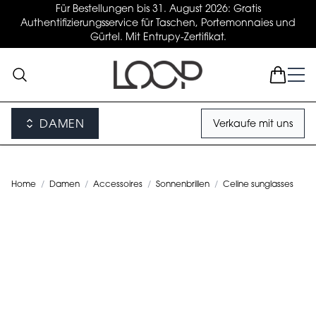
Für Bestellungen bis 31. August 2026: Gratis
Authentifizierungsservice für Taschen, Portemonnaies und
Gürtel. Mit Entrupy-Zertifikat.
DAMEN
Verkaufe mit uns
Home
/
Damen
/
Accessoires
/
Sonnenbrillen
/
Celine sunglasses