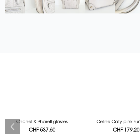
Chanel X Pharell glasses
Bag authentication
Celine Caty pink su
CHF 537.60
CHF 112.00
CHF 179.20