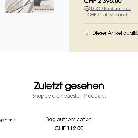
CHF 2'395.00
LOOP Käuferschutz
+ CHF 11.50 Versand
Dieser Artikel qualif
Zuletzt gesehen
Shoppe die neuesten Produkte.
Bag authentication
nglasses
Prada Red Patent Leather Bag
Louis Vuitton leather pumps
Genius Man Hermès NEW
Gucci Marmont bag
Fifi Louboutin pumps
CHF 1'064.00
CHF 985.60
CHF 313.60
CHF 246.40
CHF 840.00
CHF 112.00