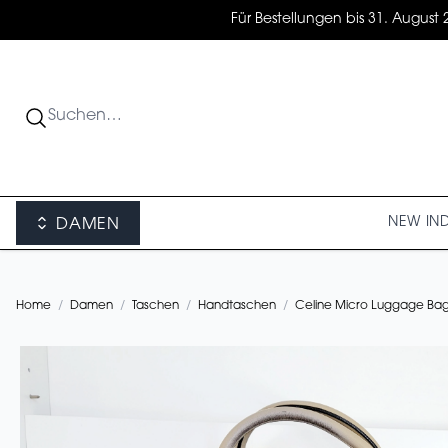
Für Bestellungen bis 31. August 
NEW IN
DAMEN
Home
/
Damen
/
Taschen
/
Handtaschen
/
Celine Micro Luggage Bag