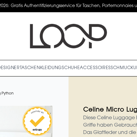
2026: Gratis Authentifizierungsservice für Taschen, Portemonnaies un
DESIGNER
TASCHEN
KLEIDUNG
SCHUHE
ACCESSOIRES
SCHMUCK
U
 Python
Celine Micro Lu
Diese Celine Luggage B
Griffe haben Gebrauch
Das Glattleder und die