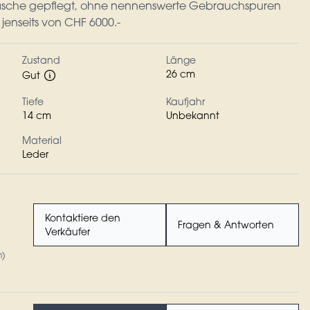
 Tasche gepflegt, ohne nennenswerte Gebrauchspuren
jenseits von CHF 6000.-
Zustand
Länge
26 cm
Gut
Tiefe
Kaufjahr
14 cm
Unbekannt
Material
Leder
Kontaktiere den
Fragen & Antworten
Verkäufer
n)