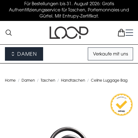
Für Bestellungen bis 31. August 2026: Gratis
Authentifizierungsservice für Taschen, Portemonnaies und
Gürtel. Mit Entrupy-Zertifikat.
DAMEN
Verkaufe mit uns
Home
/
Damen
/
Taschen
/
Handtaschen
/
Celine Luggage Bag