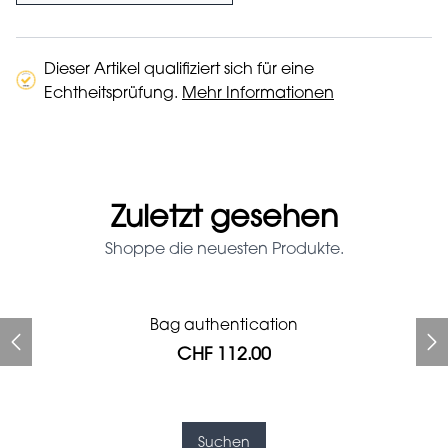
Dieser Artikel qualifiziert sich für eine
Echtheitsprüfung.
Mehr Informationen
Zuletzt gesehen
Shoppe die neuesten Produkte.
Prada Red Patent Leather
Bag authentication
Bag authentication
Louis Vuitton leather pumps
Genius Man Hermès NEW
Gucci Marmont bag
Fifi Louboutin pumps
Bag
CHF 112.00
CHF 985.60
CHF 246.40
CHF 313.60
CHF 840.00
CHF 112.00
CHF 1'064.00
Suchen