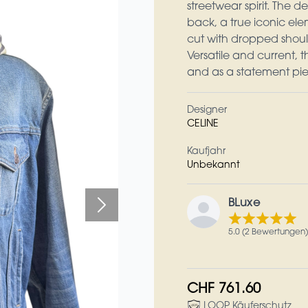
streetwear spirit. The 
back, a true iconic eleme
cut with dropped shoulde
Versatile and current, 
and as a statement pi
Designer
CELINE
Kaufjahr
Unbekannt
BLuxe
5.0 (2 Bewertungen)
CHF 761.60
LOOP Käuferschutz