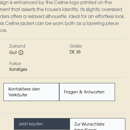
design is enhanced by the Celine logo printed on the
nt that asserts the house's identity. Its slightly oversized
rs offers a relaxed silhouette, ideal for an effortless look.
this Celine jacket can be worn both as a layering piece
ece.
Zustand
Größe
DE 36
Gut
Farbe
Sonstiges
Kontaktiere den
Fragen & Antworten
Verkäufer
Jetzt kaufen
Zur Wunschliste