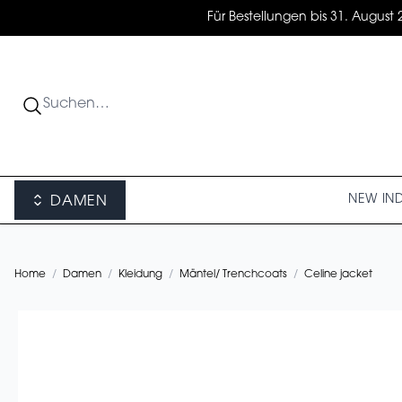
Für Bestellungen bis 31. August 
NEW IN
DAMEN
Home
/
Damen
/
Kleidung
/
Mäntel/ Trenchcoats
/
Celine jacket