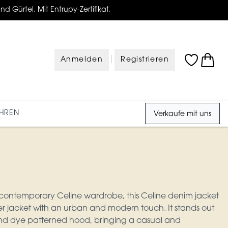
d Gürtel. Mit Entrupy-Zertifikat.
|
Anmelden
Registrieren
HREN
Verkaufe mit uns
 contemporary Celine wardrobe, this Celine denim jacket
ucker jacket with an urban and modern touch. It stands out
e and dye patterned hood, bringing a casual and