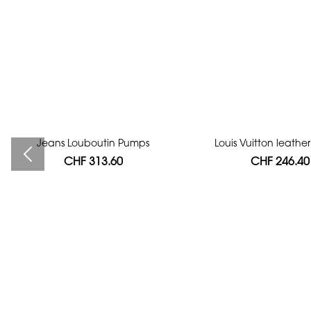
Jeans Louboutin Pumps
Bag authentication
Louis Vuitton leath
CHF 313.60
CHF 112.00
CHF 246.40