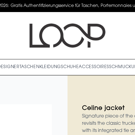
2026: Gratis Authentifizierungsservice für Taschen, Portemonnaies un
DESIGNER
TASCHEN
KLEIDUNG
SCHUHE
ACCESSOIRES
SCHMUCK
U
Celine jacket
Signature piece of the
revisits the classic tr
with its integrated ti