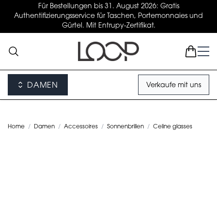
Für Bestellungen bis 31. August 2026: Gratis
Authentifizierungsservice für Taschen, Portemonnaies und
Gürtel. Mit Entrupy-Zertifikat.
DAMEN
Verkaufe mit uns
Home
/
Damen
/
Accessoires
/
Sonnenbrillen
/
Celine glasses