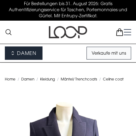
Für Bestellungen bis 31. August 2026: Gratis
Authentifizierungsservice für Taschen, Portemonnaies und
Gürtel. Mit Entrupy-Zertifikat.
DAMEN
Verkaufe mit uns
Home
/
Damen
/
Kleidung
/
Mäntel/ Trenchcoats
/
Celine coat