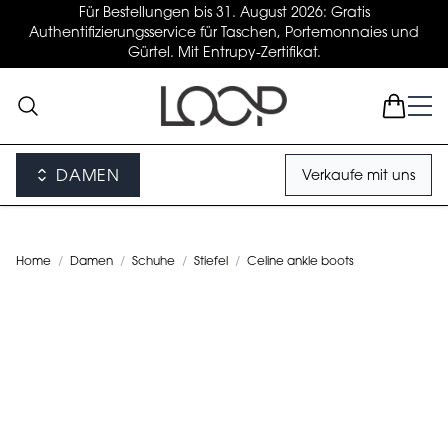
Für Bestellungen bis 31. August 2026: Gratis
Authentifizierungsservice für Taschen, Portemonnaies und
Gürtel. Mit Entrupy-Zertifikat.
DAMEN
Verkaufe mit uns
Home
/
Damen
/
Schuhe
/
Stiefel
/
Celine ankle boots