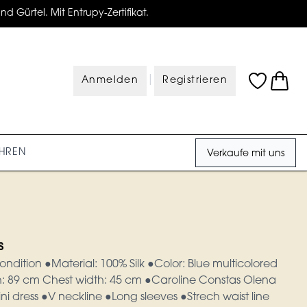
d Gürtel. Mit Entrupy-Zertifikat.
|
Anmelden
Registrieren
HREN
Verkaufe mit uns
s
ondition ●Material: 100% Silk ●Color: Blue multicolored
gth: 89 cm Chest width: 45 cm ●Caroline Constas Olena
ini dress ●V neckline ●Long sleeves ●Strech waist line