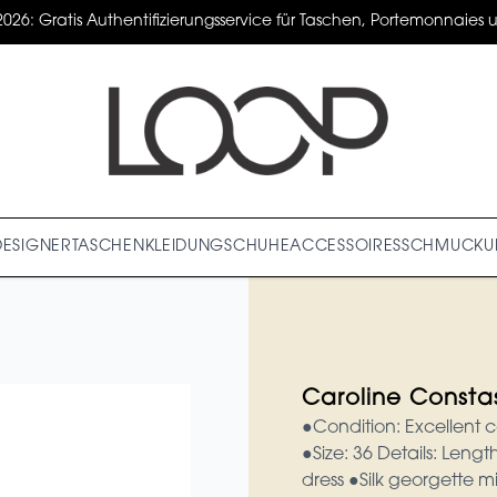
2026: Gratis Authentifizierungsservice für Taschen, Portemonnaies un
DESIGNER
TASCHEN
KLEIDUNG
SCHUHE
ACCESSOIRES
SCHMUCK
U
Caroline Consta
●Condition: Excellent c
●Size: 36 Details: Len
dress ●Silk georgette m