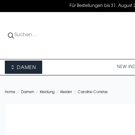
Für Bestellungen bis 31. August 
NEW IN
DAMEN
Home
/
Damen
/
Kleidung
/
Kleider
/
Caroline Constas