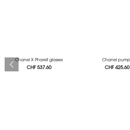
Chanel X Pharell glasses
Bag authentication
Chanel pump
CHF 537.60
CHF 112.00
CHF 425.60