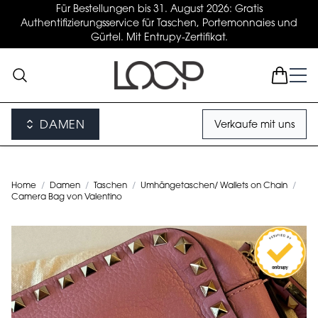
Für Bestellungen bis 31. August 2026: Gratis
Authentifizierungsservice für Taschen, Portemonnaies und
Gürtel. Mit Entrupy-Zertifikat.
DAMEN
Verkaufe mit uns
Home
/
Damen
/
Taschen
/
Umhängetaschen/ Wallets on Chain
/
Camera Bag von Valentino