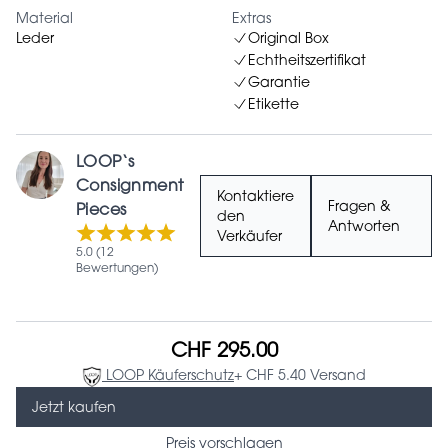
Material
Extras
Leder
Original Box
Echtheitszertifikat
Garantie
Etikette
LOOP‘s
Consignment
Kontaktiere
Fragen &
Pieces
den
Antworten
Verkäufer
5.0 (12
Bewertungen)
CHF 295.00
LOOP Käuferschutz
+ CHF 5.40 Versand
Jetzt kaufen
Preis vorschlagen