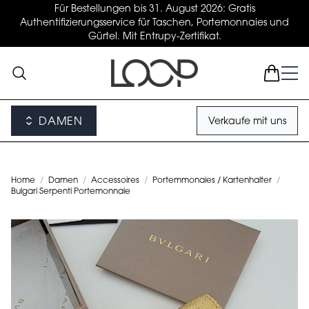
Für Bestellungen bis 31. August 2026: Gratis
Authentifizierungsservice für Taschen, Portemonnaies und
Gürtel. Mit Entrupy-Zertifikat.
DAMEN
Verkaufe mit uns
Home
/
Damen
/
Accessoires
/
Portemmonaies / Kartenhalter
/
Bulgari Serpenti Portemonnaie