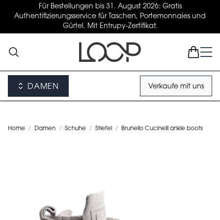
Für Bestellungen bis 31. August 2026: Gratis
Authentifizierungsservice für Taschen, Portemonnaies und
Gürtel. Mit Entrupy-Zertifikat.
DAMEN
Verkaufe mit uns
Home
/
Damen
/
Schuhe
/
Stiefel
/
Brunello Cucinelli ankle boots