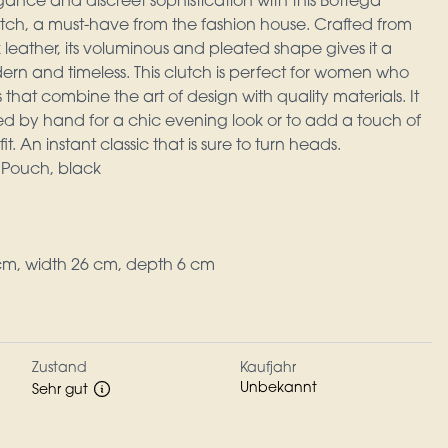
ance and discreet sophistication with this Bottega
tch, a must-have from the fashion house. Crafted from
k leather, its voluminous and pleated shape gives it a
ern and timeless. This clutch is perfect for women who
that combine the art of design with quality materials. It
ed by hand for a chic evening look or to add a touch of
t. An instant classic that is sure to turn heads.
 Pouch, black
cm, width 26 cm, depth 6 cm
Zustand
Kaufjahr
Unbekannt
Sehr gut