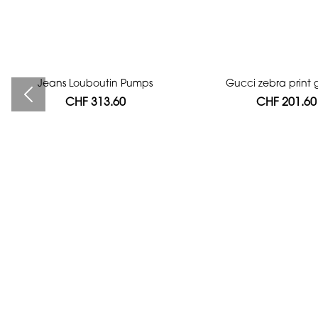
Jeans Louboutin Pumps
Bag authentication
Gucci zebra print g
CHF 313.60
CHF 112.00
CHF 201.60