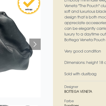
Embody minimalist eleg
Veneta "The Pouch" clu
soft and luxurious blac
design that is both mod
appreciate accessories 
can be elegantly carri
luxury to a daytime outfi
Bottega Veneta Pouch
Very good condition
Dimensions: height 18 
Sold with dustbag
Designer
BOTTEGA VENETA
Farbe