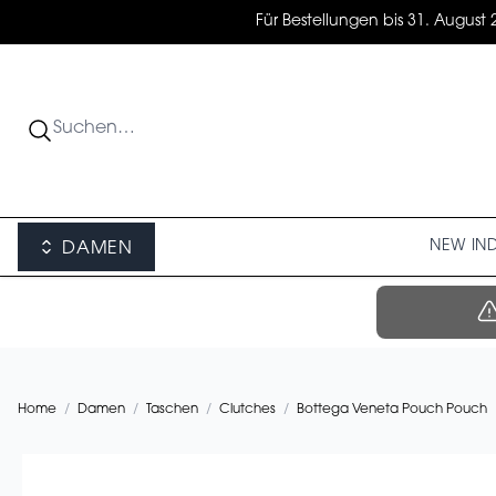
Für Bestellungen bis 31. August 
NEW IN
DAMEN
Home
/
Damen
/
Taschen
/
Clutches
/
Bottega Veneta Pouch Pouch