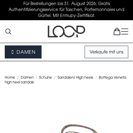
Für Bestellungen bis 31. August 2026: Gratis
Authentifizierungsservice für Taschen, Portemonnaies und
Gürtel. Mit Entrupy-Zertifikat.
DAMEN
Verkaufe mit uns
Home
/
Damen
/
Schuhe
/
Sandalen/ High heels
/
Bottega Veneta
high heel sandals