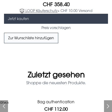
CHF 358.40
LOOP Käuferschutz
+ CHF 10.00 Versand
Jetzt kaufen
Preis vorschlagen
Zur Wunschliste hinzufügen
Zuletzt gesehen
Shoppe die neuesten Produkte.
Prada Red Patent Leather
Bag authentication
asses
Bag authentication
Genius Man Hermès NEW
Jeans Louboutin Pumps
Gucci Marmont bag
Fifi Louboutin pumps
Bag
CHF 112.00
CHF 985.60
CHF 840.00
CHF 313.60
CHF 313.60
CHF 112.00
CHF 1'064.00