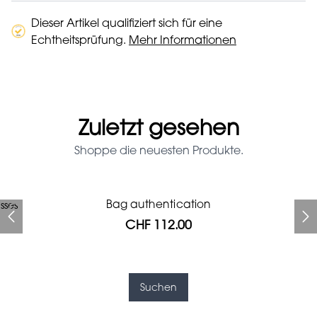
Dieser Artikel qualifiziert sich für eine
Echtheitsprüfung.
Mehr Informationen
Zuletzt gesehen
Shoppe die neuesten Produkte.
Prada Red Patent Leather
Bag authentication
sses
Bag authentication
Louis Vuitton leather pumps
Genius Man Hermès NEW
Gucci Marmont bag
Chanel pumps
Bag
CHF 112.00
CHF 985.60
CHF 840.00
CHF 246.40
CHF 425.60
CHF 112.00
CHF 1'064.00
Suchen