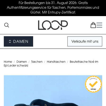
Für Bestellungen bis 31. August 2026: Gratis
Authentifizierungsservice für Taschen, Portemonnaies und
Gürtel. Mit Entrupy-Zertifikat.
DAMEN
Verkaufe mit uns
Home
/
Damen
/
Taschen
/
Handtaschen
/
Beuteltasche Noé im
Epi Leder schwarz