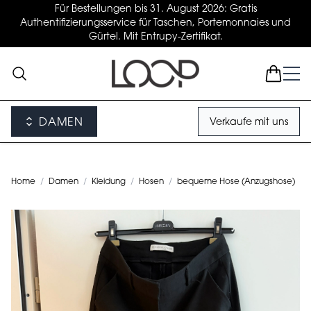
Für Bestellungen bis 31. August 2026: Gratis
Authentifizierungsservice für Taschen, Portemonnaies und
Gürtel. Mit Entrupy-Zertifikat.
DAMEN
Verkaufe mit uns
Home
/
Damen
/
Kleidung
/
Hosen
/
bequeme Hose (Anzugshose)